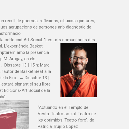
, un recull de poemes, reflexions, dibuixos i pintures,
s, dues agrupacions de persones anb diagnòstic de
 transformació.
e la col·lecció Art Social:
“Les arts comunitàries des
al. L’experiència Basket
omptarem amb la presència
p M. Aragay, en els
 Dissabte 13 | 15 h: Marc
a l’autor de Basket Beat a la
e la Fira.
→ Dissabte 13 |
estarà signant el seu llibre
et Edicions-Art Social de la
mbé:
“Actuando en el Templo de
Vesta. Teatro social. Teatro de
lxs oprimidxs. Teatro foro”, de
Patricia Trujillo López