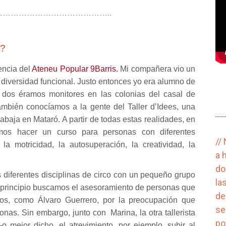
…………………………………..
a?
iencia del
Ateneu Popular 9Barris.
Mi compañera vio un
y diversidad funcional. Justo entonces yo era alumno de
s dos éramos monitores en las colonias del casal de
mbién conocíamos a la gente del Taller d’Idees, una
rabaja en Mataró. A partir de todas estas realidades, en
os hacer un curso para personas con diferentes
//
la motricidad, la autosuperación, la creatividad, la
a 
do
 diferentes disciplinas de circo con un pequeño grupo
la
Al principio buscamos el asesoramiento de personas que
de
ivos, como Álvaro Guerrero, por la preocupación que
se
nas. Sin embargo, junto con Marina, la otra tallerista
po
 mejor dicho, el atrevimiento, por ejemplo, subir al