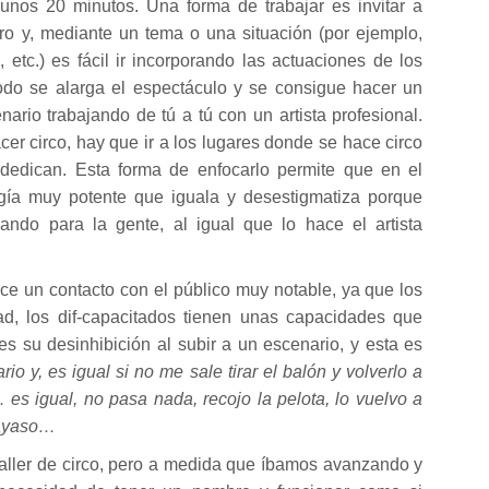
nos 20 minutos. Una forma de trabajar es invitar a
ro y, mediante un tema o una situación (por ejemplo,
 etc.) es fácil ir incorporando las actuaciones de los
odo se alarga el espectáculo y se consigue hacer un
nario trabajando de tú a tú con un artista profesional.
er circo, hay que ir a los lugares donde se hace circo
dedican. Esta forma de enfocarlo permite que en el
gía muy potente que iguala y desestigmatiza porque
ctuando para la gente, al igual que lo hace el artista
e un contacto con el público muy notable, ya que los
ad, los dif-capacitados tienen unas capacidades que
s su desinhibición al subir a un escenario, y esta es
ario y, es igual si no me sale tirar el balón y volverlo a
 es igual, no pasa nada, recojo la pelota, lo vuelvo a
payaso…
aller de circo, pero a medida que íbamos avanzando y