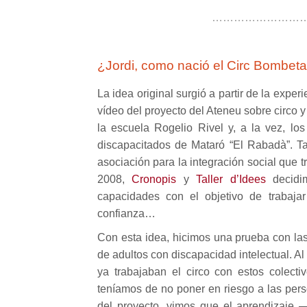
………………………
¿Jordi, como nació el Circ Bombet
La idea original surgió a partir de la exper
vídeo del proyecto del Ateneu sobre circo 
la escuela Rogelio Rivel y, a la vez, lo
discapacitados de Mataró “El Rabadà”. Ta
asociación para la integración social que t
2008,
Cronopis
y
Taller d’Idees
decidim
capacidades con el objetivo de trabajar 
confianza…
Con esta idea, hicimos una prueba con las
de adultos con discapacidad intelectual. 
ya trabajaban el circo con estos colect
teníamos de no poner en riesgo a las perso
del proyecto, vimos que el aprendizaje —o