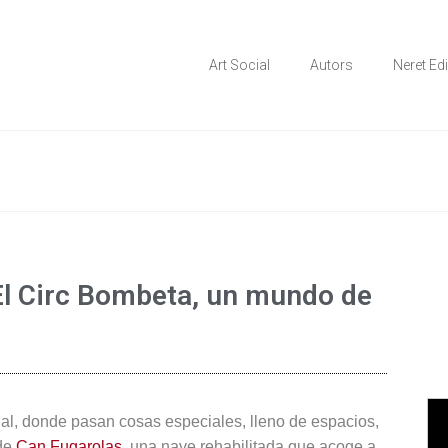
 en els àmbits comunitari, terapèutic i d'integració social
ial
Art Social
Autors
Neret Ed
 El Circ Bombeta, un mundo de
ial, donde pasan cosas especiales, lleno de espacios,
de
Can Fugarolas,
una nave rehabilitada que acoge a