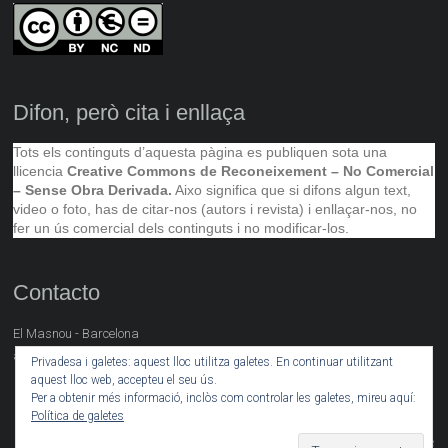
Difon, però cita i enllaça
Tots els continguts d’aquesta pàgina es publiquen sota una
llicencia
Creative Commons de Reconeixement – No Comercial
– Sense Obra Derivada.
Aixo significa que si difons algun text,
video o foto, has de citar-nos (autors i revista) i enllaçar-nos, no
fer un ús comercial dels continguts i no modificar-los.
Contacto
El Masnou - Barcelona
artsocial@neret.cat
Privadesa i galetes: aquest lloc utilitza galetes. En continuar utilitzant
aquest lloc web, accepteu el seu ús.
Per a obtenir més informació, inclòs com controlar les galetes, mireu aquí:
Política de galetes
Copyright © 2026
. Powered by
. Theme: Ample
Arte Social
WordPress