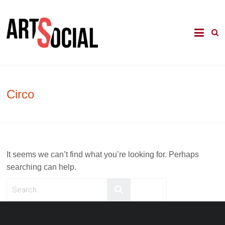
Skip
to
La revista de les arts en els àmbits
Arte Social
content
comunitari, terapèutic i d'integració
social
Circo
It seems we can’t find what you’re looking for. Perhaps
searching can help.