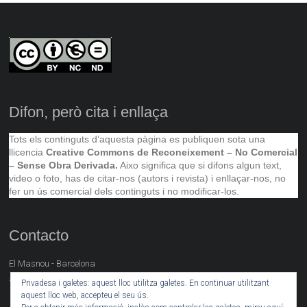
Difon, però cita i enllaça
Tots els continguts d’aquesta pàgina es publiquen sota una
llicencia
Creative Commons de Reconeixement – No Comercial
– Sense Obra Derivada.
Aixo significa que si difons algun text,
video o foto, has de citar-nos (autors i revista) i enllaçar-nos, no
fer un ús comercial dels continguts i no modificar-los.
Contacto
El Masnou - Barcelona
artsocial@neret.cat
Privadesa i galetes: aquest lloc utilitza galetes. En continuar utilitzant
aquest lloc web, accepteu el seu ús.