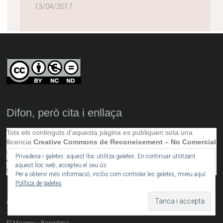
13/04/2017
Difon, però cita i enllaça
Tots els continguts d’aquesta pàgina es publiquen sota una
llicencia
Creative Commons de Reconeixement – No Comercial
– Sense Obra Derivada.
Aixo significa que si difons algun text,
Privadesa i galetes: aquest lloc utilitza galetes. En continuar utilitzant
video o foto, has de citar-nos (autors i revista) i enllaçar-nos, no
aquest lloc web, accepteu el seu ús.
fer un ús comercial dels continguts i no modificar-los.
Per a obtenir més informació, inclòs com controlar les galetes, mireu aquí:
Política de galetes
Contacto
El Masnou - Barcelona