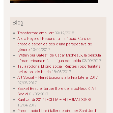
Blog
Transformar amb l’art
09/12/2018
Alicia Reyero | Reconstruir la ficció. Curs de
creació escènica des d’una perspectiva de
gènere
10/09/2017
“Within our Gates”, de Oscar Micheaux, la película
afroamericana más antigua conocida
03/09/2017
Taula rodona: El circ social. Reptes i oportunitats
pel treball als barris
18/06/2017
Art Social – Neret Edicions a la Fira Literal 2017
07/05/2017
Basket Beat: el tercer llibre de la col·lecció Art
Social
01/05/2017
Sant Jordi 2017 | FOLLIA – ALTERMATISSOS
13/04/2017
Presentació llibre i taller de circ per Sant Jordi