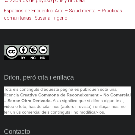
←
Zapatos de payaso | Oriely Brizuela
Espacios de Encuentro: Arte – Salud mental – Prácticas
comunitarias | Susana Frigerio
→
Difon, però cita i enllaça
Tots els continguts d’aquesta pàgina es publiquen sota una
llicencia
Creative Commons de Reconeixement – No Comercial
– Sense Obra Derivada.
Aixo significa que si difons algun text,
video o foto, has de citar-nos (autors i revista) i enllaçar-nos, no
fer un ús comercial dels continguts i no modificar-los.
Contacto