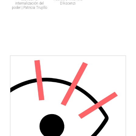
internalización del
D’Ascenzi
poder | Patricia Trujillo