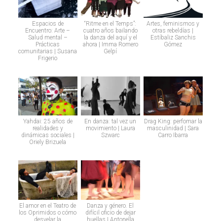
Espacios de
“Ritme en el Temps”:
Artes, feminismos y
Encuentro: Arte –
cuatro años bailando
otras rebeldías |
Salud mental –
la danza del aquí y el
Estíbaliz Sanchis
Prácticas
ahora | Imma Romero
Gómez
comunitarias | Susana
Gelpí
Frigerio
Yahdai: 25 años de
En danza: tal vez un
Drag King: perfomar la
realidades y
movimiento | Laura
masculinidad | Sara
dinámicas sociales |
Szwarc
Carro Ibarra
Oriely Brizuela
El amor en el Teatro de
Danza y género. El
los Oprimidos o cómo
difícil oficio de dejar
desvelar la
huellas | Antonella