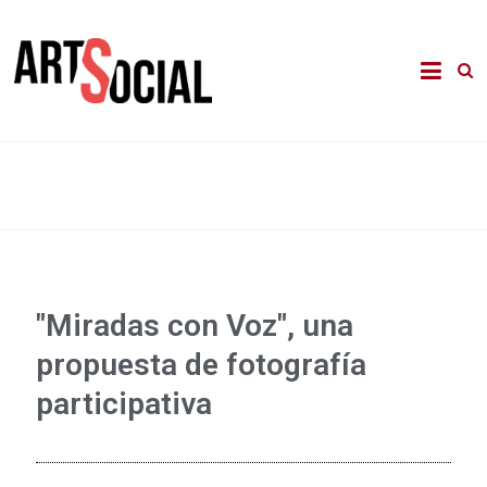
La revista de les arts en els àmbits
Arte Social
comunitari, terapèutic i d'integració
social
"Miradas con Voz", una
propuesta de fotografía
participativa