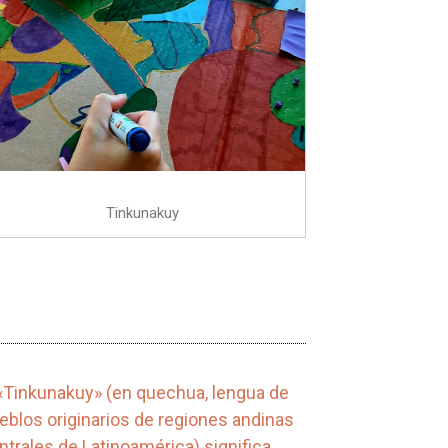
Tinkunakuy
 «Tinkunakuy» (en quechua, lengua de
eblos originarios de regiones andinas
ntrales de Latinoamérica) significa