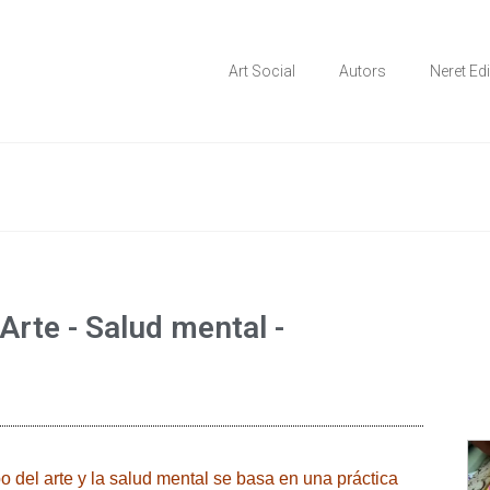
 en els àmbits comunitari, terapèutic i d'integració social
ial
Art Social
Autors
Neret Ed
Arte - Salud mental -
o del arte y la salud mental se basa en una práctica