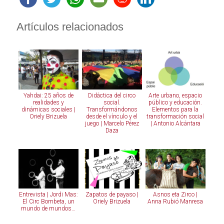
Artículos relacionados
Yahdai: 25 años de
Didáctica del circo
Arte urbano, espacio
realidades y
social.
público y educación.
dinámicas sociales |
Transformándonos
Elementos para la
Oriely Brizuela
desde el vínculo y el
transformación social
juego | Marcelo Pérez
| Antonio Alcántara
Daza
Entrevista | Jordi Mas:
Zapatos de payaso |
Asnos eta Zirco |
El Circ Bombeta, un
Oriely Brizuela
Anna Rubió Manresa
mundo de mundos…