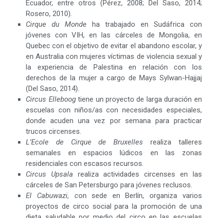
Ecuador, entre otros (Pérez, 2008; Del Saso, 2014;
Rosero, 2010).
Cirque du Monde
ha trabajado en Sudáfrica con
jóvenes con VIH, en las cárceles de Mongolia, en
Quebec con el objetivo de evitar el abandono escolar, y
en Australia con mujeres víctimas de violencia sexual y
la experiencia de Palestina en relación con los
derechos de la mujer a cargo de Mays Sylwan-Hajjaj
(Del Saso, 2014).
Circus Elleboog
tiene un proyecto de larga duración en
escuelas con niños/as con necesidades especiales,
donde acuden una vez por semana para practicar
trucos circenses.
L’Ecole de Cirque de Bruxelles
realiza talleres
semanales en espacios lúdicos en las zonas
residenciales con escasos recursos.
Circus Upsala
realiza actividades circenses en las
cárceles de San Petersburgo para jóvenes reclusos.
El Cabuwazi, c
on sede en Berlín, organiza varios
proyectos de circo social para la promoción de una
dieta saludable por medio del circo en las escuelas