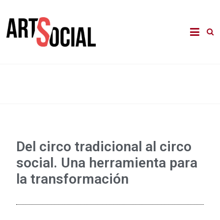
La revista de les arts en els àmbits
Arte Social
comunitari, terapèutic i d'integració
social
Del circo tradicional al circo
social. Una herramienta para
la transformación