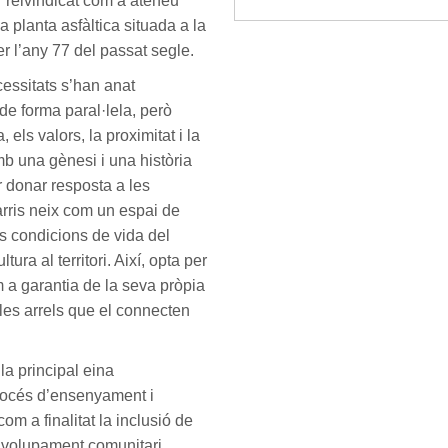
r reivindicat com a ateneu
a planta asfàltica situada a la
er l’any 77 del passat segle.
cessitats s’han anat
de forma paral·lela, però
els valors, la proximitat i la
mb una gènesi i una història
r donar resposta a les
Barris neix com un espai de
ts condicions de vida del
ltura al territori. Així, opta per
om a garantia de la seva pròpia
e les arrels que el connecten
la principal eina
procés d’ensenyament i
m a finalitat la inclusió de
envolupament comunitari.