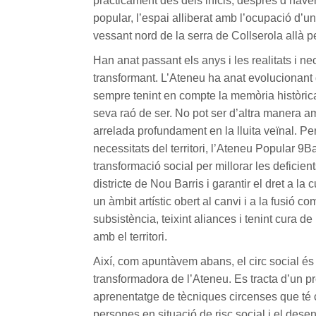
pràcticament des dels inicis, després d’have
popular, l’espai alliberat amb l’ocupació d’un
vessant nord de la serra de Collserola allà p
Han anat passant els anys i les realitats i ne
transformant. L’Ateneu ha anat evolucionant 
sempre tenint en compte la memòria històrica, 
seva raó de ser. No pot ser d’altra manera a
arrelada profundament en la lluita veïnal. Pe
necessitats del territori, l’Ateneu Popular 9
transformació social per millorar les deficien
districte de Nou Barris i garantir el dret a la cu
un àmbit artístic obert al canvi i a la fusió c
subsistència, teixint aliances i tenint cura d
amb el territori.
Així, com apuntàvem abans, el circ social és 
transformadora de l’Ateneu. Es tracta d’un 
aprenentatge de tècniques circenses que té co
persones en situació de risc social i el des