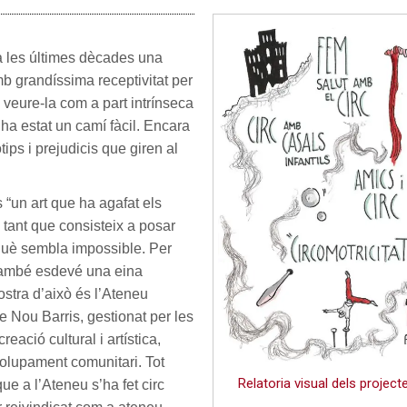
a les últimes dècades una
mb grandíssima receptivitat per
 veure-la com a part intrínseca
o ha estat un camí fàcil. Encara
tips i prejudicis que giren al
“un art que ha agafat els
tant que consisteix a posar
 què sembla impossible. Per
 també esdevé una eina
stra d’això és l’Ateneu
de Nou Barris, gestionat per les
reació cultural i artística,
volupament comunitari. Tot
Relatoria visual dels project
que a l’Ateneu s’ha fet circ