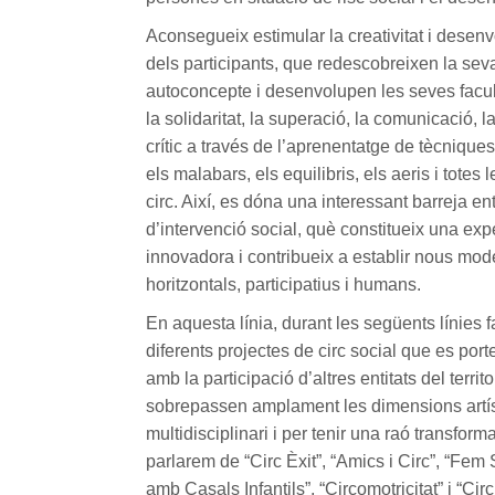
Aconsegueix estimular la creativitat i desenv
dels participants, que redescobreixen la seva 
autoconcepte i desenvolupen les seves facult
la solidaritat, la superació, la comunicació, 
crític a través de l’aprenentatge de tècniques
els malabars, els equilibris, els aeris i totes
circ. Així, es dóna una interessant barreja entr
d’intervenció social, què constitueix una expe
innovadora i contribueix a establir nous mod
horitzontals, participatius i humans.
En aquesta línia, durant les següents línies 
diferents projectes de circ social que es por
amb la participació d’altres entitats del territ
sobrepassen amplament les dimensions artíst
multidisciplinari i per tenir una raó transfor
parlarem de “Circ Èxit”, “Amics i Circ”, “Fem S
amb Casals Infantils”, “Circomotricitat” i “Cir