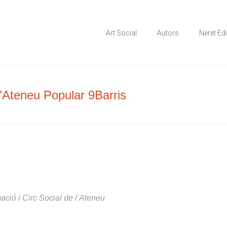
 en els àmbits comunitari, terapèutic i d'integració social
ial
Art Social
Autors
Neret Ed
 l’Ateneu Popular 9Barris
ació i Circ Social de l’Ateneu