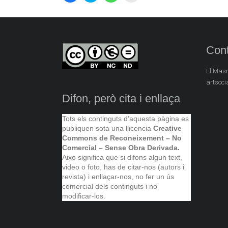
per
per
per
per
compartir
compartir
compartir
enviar
al
al
al
un
Facebook
Twitter
WhatsApp
enllaç
(S'obre
(S'obre
(S'obre
per
en
en
en
correu
una
una
una
electrònic
Cont
nova
nova
nova
a
finestra)
finestra)
finestra)
un
amic
El Masn
(S'obre
en
artsoci
una
nova
Difon, però cita i enllaça
finestra)
Tots els continguts d’aquesta pàgina es
publiquen sota una llicencia
Creative
Commons de Reconeixement – No
Comercial – Sense Obra Derivada.
Aixo significa que si difons algun text,
video o foto, has de citar-nos (autors i
revista) i enllaçar-nos, no fer un ús
comercial dels continguts i no
modificar-los.