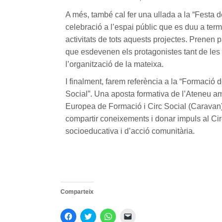
A més, també cal fer una ullada a la “Festa d
celebració a l’espai públic que es duu a ter
activitats de tots aquests projectes. Prenen pa
que esdevenen els protagonistes tant de les 
l’organització de la mateixa.
I finalment, farem referència a la “Formació
Social”. Una aposta formativa de l’Ateneu am
Europea de Formació i Circ Social (Caravan)
compartir coneixements i donar impuls al Ci
socioeducativa i d’acció comunitària.
Comparteix
Feu
Feu
Feu
Feu
clic
clic
clic
clic