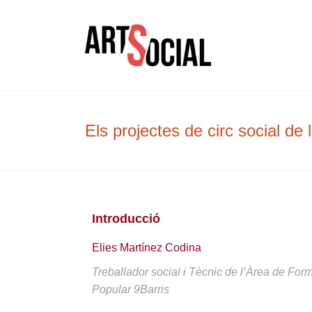
La revista de les arts
Arte Soc
Els projectes de circ social de
Introducció
Elies Martínez Codina
Treballador social i Tècnic de l’Àrea de Form
Popular 9Barris