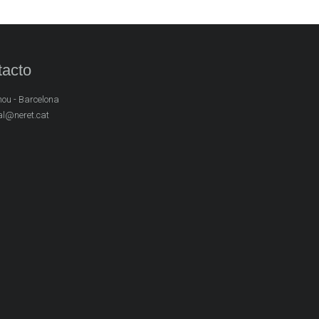
acto
ou - Barcelona
al@neret.cat