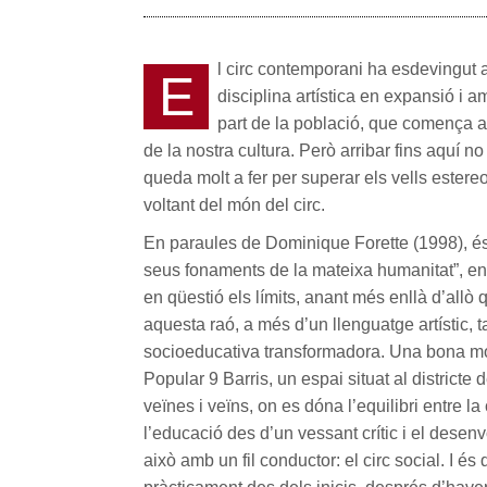
l circ contemporani ha esdevingut 
E
disciplina artística en expansió i a
part de la població, que comença a
de la nostra cultura. Però arribar fins aquí n
queda molt a fer per superar els vells estereo
voltant del món del circ.
En paraules de Dominique Forette (1998), és 
seus fonaments de la mateixa humanitat”, en 
en qüestió els límits, anant més enllà d’allò
aquesta raó, a més d’un llenguatge artístic,
socioeducativa transformadora. Una bona mo
Popular 9 Barris, un espai situat al districte 
veïnes i veïns, on es dóna l’equilibri entre la c
l’educació des d’un vessant crític i el desen
això amb un fil conductor: el circ social. I és 