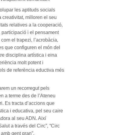
olupar les aptituds socials
creativitat, milloren el seu
ats relatives a la cooperació,
la participació i el pensament
 com el trapezi, l’acrobàcia,
 les que configuren el món del
e disciplina artística i eina
riència molt potent i
els de referència eductiva més
farem un recorregut pels
ten a terme des de l’Ateneu
ori. Es tracta d’accions que
ica i educativa, pel seu caire
madora al seu ADN. Així
alut a través del Circ”, “Circ
c amb gent gran”.