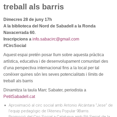
treball als barris
Dimecres 28 de juny 17h
A la biblioteca del Nord de Sabadell a la Ronda
Navacerrada 60.
Inscripcions a
info.sabacirc@gmail.com
#CircSocial
Aquest espai pretén posar llum sobre aquesta pràctica
artística, educativa i de desenvolupament comunitari des
d’una perspectiva internacional fins a la local per tal
conèixer quines són les seves potencialitats i límits de
treball als barris
Dinamitza la taula Marc Sabater, periodista a
PetitSabadell.cat
Aproximació al circ social amb Antonio Alcántara “Jese” de
l’equip pedagògic de l’Ateneu Popular 9Barris.
Promoció del Circ Social a Catalunya amb Pili Serrat de la