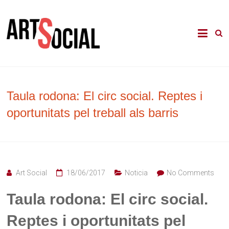
Skip
to
La revista de les arts en els àmbits
Arte Social
content
comunitari, terapèutic i d'integració
social
Taula rodona: El circ social. Reptes i
oportunitats pel treball als barris
Art Social
18/06/2017
Noticia
No Comments
Taula rodona: El circ social.
Reptes i oportunitats pel