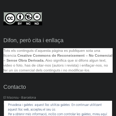
Difon, però cita i enllaça
Tots els continguts d’aquesta pàgina es publiquen sota una
llicencia
Creative Commons de Reconeixement – No Comercial
– Sense Obra Derivada.
Aixo significa que si difons algun text,
video o foto, has de citar-nos (autors i revista) i enllaçar-nos, no
fer un ús comercial dels continguts i no modificar-los.
Contacto
El Masnou - Barcelona
artsocial@neret.cat
Privadesa i galetes: aquest lloc utilitza galetes. En continuar utilitzant
aquest lloc web, accepteu el seu ús.
Per a obtenir més informació, inclòs com controlar les galetes, mireu aquí: