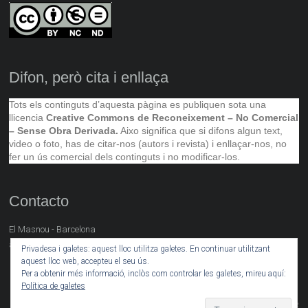
Difon, però cita i enllaça
Tots els continguts d’aquesta pàgina es publiquen sota una
llicencia
Creative Commons de Reconeixement – No Comercial
– Sense Obra Derivada.
Aixo significa que si difons algun text,
video o foto, has de citar-nos (autors i revista) i enllaçar-nos, no
fer un ús comercial dels continguts i no modificar-los.
Contacto
El Masnou - Barcelona
artsocial@neret.cat
Privadesa i galetes: aquest lloc utilitza galetes. En continuar utilitzant
aquest lloc web, accepteu el seu ús.
Per a obtenir més informació, inclòs com controlar les galetes, mireu aquí:
Política de galetes
Copyright © 2026
. Powered by
. Theme: Ample
Arte Social
WordPress