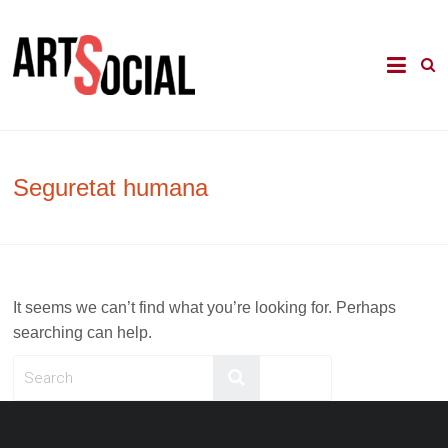
Skip
to
La revista de les arts en els àmbits
Arte Social
content
comunitari, terapèutic i d'integració
social
Seguretat humana
It seems we can’t find what you’re looking for. Perhaps
searching can help.