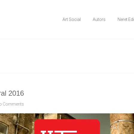
 en els àmbits comunitari, terapèutic i d'integració social
ial
Art Social
Autors
Neret Ed
eral 2016
o Comments