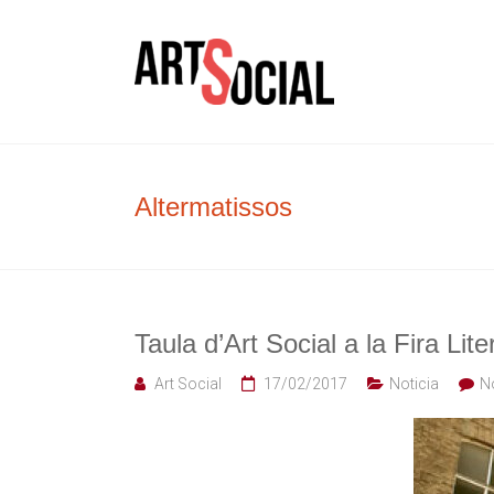
Skip
to
La revista de les arts
Arte Soc
content
Altermatissos
Taula d’Art Social a la Fira Lit
Art Social
17/02/2017
Noticia
N