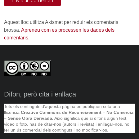
Aquest lloc utilitza Akismet per reduir els comentaris
brossa.
Apreneu com es processen les dades dels
comentaris
.
Difon, però cita i enllaça
Tots els continguts d’aquesta pàgina es publiquen sota una
llicencia
Creative Commons de Reconeixement – No Comercial
– Sense Obra Derivada.
Aixo significa que si difons algun text,
video o foto, has de citar-nos (autors i revista) i enllaçar-nos, no
fer un ús comercial dels continguts i no modificar-los.