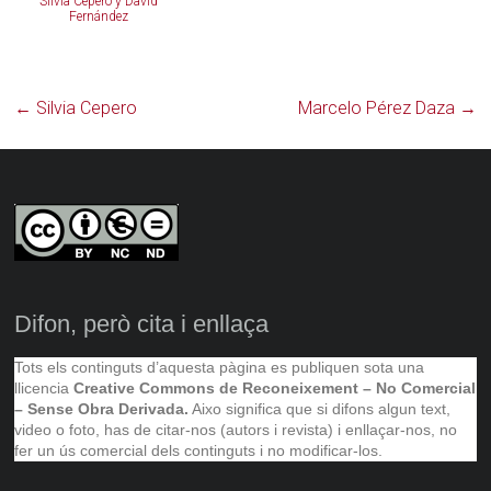
Silvia Cepero y David
Fernández
←
Silvia Cepero
Marcelo Pérez Daza
→
Difon, però cita i enllaça
Tots els continguts d’aquesta pàgina es publiquen sota una
llicencia
Creative Commons de Reconeixement – No Comercial
– Sense Obra Derivada.
Aixo significa que si difons algun text,
video o foto, has de citar-nos (autors i revista) i enllaçar-nos, no
fer un ús comercial dels continguts i no modificar-los.