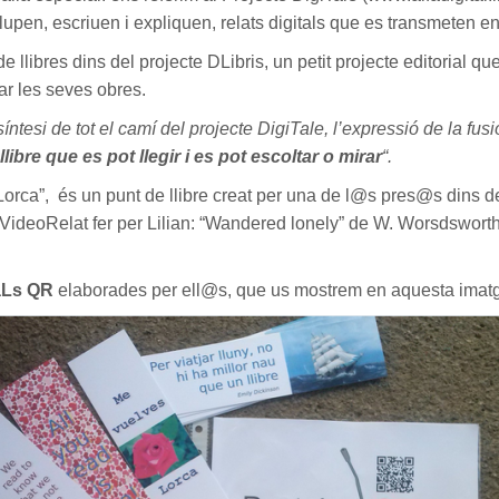
upen, escriuen i expliquen, relats digitals que es transmeten e
e llibres dins del projecte DLibris, un petit projecte editorial 
tar les seves obres.
síntesi de tot el camí del projecte DigiTale, l’expressió de la fusi
 llibre que es pot llegir i es pot escoltar o mirar
“.
orca”, és un punt de llibre creat per una de l@s pres@s dins de
 VideoRelat fer per Lilian: “Wandered lonely” de W. Worsdsworth
aLs QR
elaborades per ell@s, que us mostrem en aquesta imat