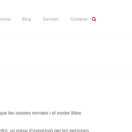
icions
Blog
Qui som
Contacte
e les nostres revistes i el nostre llibre
info), un espai d’expressió per les persones