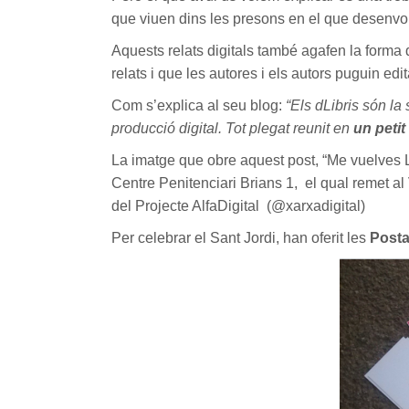
que viuen dins les presons en el que desenvol
Aquests relats digitals també agafen la forma d
relats i que les autores i els autors puguin edi
Com s’explica al seu blog:
“Els dLibris són la 
producció digital. Tot plegat reunit en
un petit
La imatge que obre aquest post, “Me vuelves L
Centre Penitenciari Brians 1, el qual remet al
del Projecte AlfaDigital (@xarxadigital)
Per celebrar el Sant Jordi, han oferit les
Post