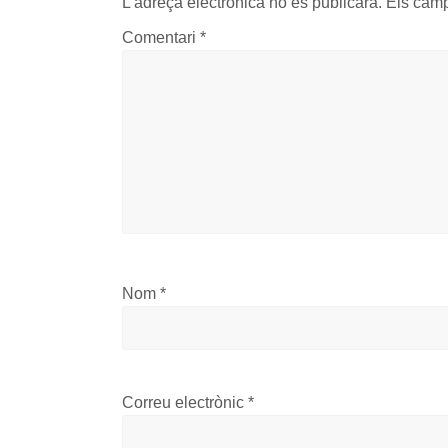
L'adreça electrònica no es publicarà.
Els cam
Comentari
*
Nom
*
Correu electrònic
*