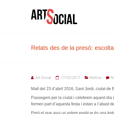
Skip
to
La revista de les arts
Arte Soc
content
Relats des de la presó: escoltar
Art Social
17/02/2017
Noticia
N
Matí del 23 d’abril 2016, Sant Jordi, ciutat d
Passegem per la ciutat i celebrem aquest dia esp
formen part d’aquesta festa i estan a l’abast
Però el que avui us volem explicar és una trob