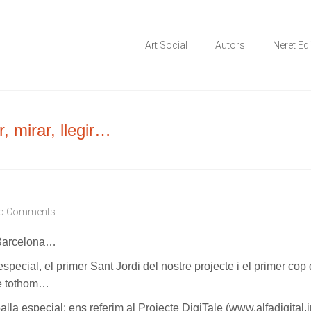
 en els àmbits comunitari, terapèutic i d'integració social
ial
Art Social
Autors
Neret Ed
, mirar, llegir…
o Comments
e Barcelona…
ecial, el primer Sant Jordi del nostre projecte i el primer cop qu
 de tothom…
alla especial: ens referim al Projecte DigiTale (www.alfadigital.