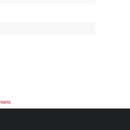
taris
.