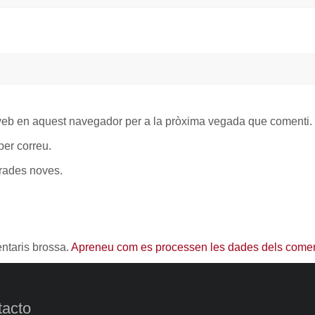
 web en aquest navegador per a la pròxima vegada que comenti.
er correu.
trades noves.
entaris brossa.
Apreneu com es processen les dades dels comen
acto