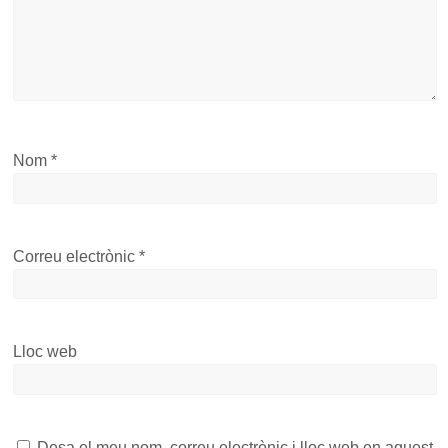
Nom
*
Correu electrònic
*
Lloc web
Desa el meu nom, correu electrònic i lloc web en aquest