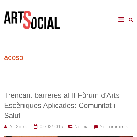
Skip
to
La revista de les arts en els àmbits
Arte Social
content
comunitari, terapèutic i d'integració
social
acoso
Trencant barreres al II Fòrum d’Arts
Escèniques Aplicades: Comunitat i
Salut
Art Social
05/03/2016
Noticia
No Comments