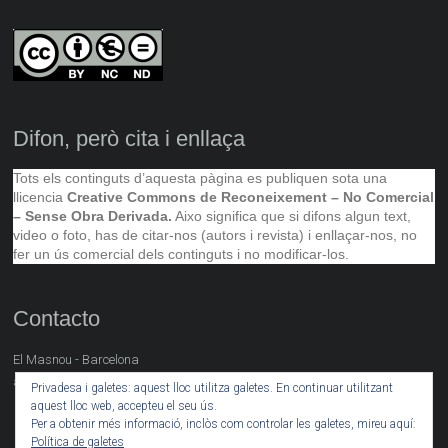
Difon, però cita i enllaça
Tots els continguts d’aquesta pàgina es publiquen sota una
llicencia
Creative Commons de Reconeixement – No Comercial
– Sense Obra Derivada.
Aixo significa que si difons algun text,
video o foto, has de citar-nos (autors i revista) i enllaçar-nos, no
fer un ús comercial dels continguts i no modificar-los.
Contacto
El Masnou - Barcelona
artsocial@neret.cat
Privadesa i galetes: aquest lloc utilitza galetes. En continuar utilitzant
aquest lloc web, accepteu el seu ús.
Per a obtenir més informació, inclòs com controlar les galetes, mireu aquí:
Política de galetes