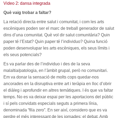
Video 2: dansa integrada
Què vaig trobar a faltar?
La relació directa entre salut i comunitat, i com les arts
escèniques poden ser el marc de treball generador de salut
dins d’una comunitat. Què vol dir salut comunitària? Quin
paper té l’Estat? Quin paper té l’individuo? Quina funció
poden desenvolupar les arts escèniques, els seus límits i
els seus potencials?
Es va parlar des de l’individuo i des de la seva
malaltia/patologia, en l’àmbit grupal, però no comunitari.
Em va donar la sensació de molts cops quedar-nos
ancorades en la disruptiva entre art i teràpia en lloc d’obrir
el diàleg i aprofundir en altres temàtiques. I és que va faltar
temps. No es va deixar espai per les aportacions del públic
i sí pels convidats especials seguts a primera línia,
denominada “fila zero”. En ser així, considero que es va
perdre el més interessant de les jornades: el debat. Amb