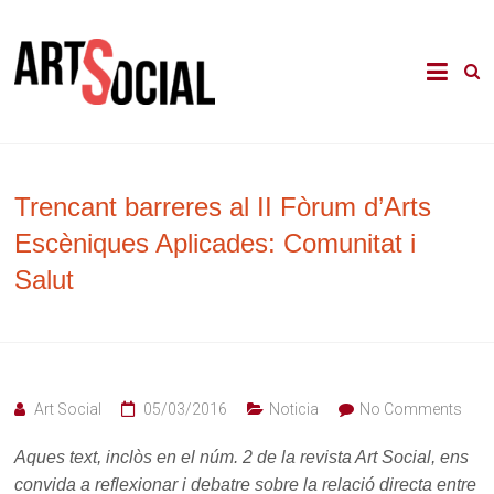
Skip
to
La revista de les arts en els àmbits
Arte Social
content
comunitari, terapèutic i d'integració
social
Trencant barreres al II Fòrum d’Arts
Escèniques Aplicades: Comunitat i
Salut
Art Social
05/03/2016
Noticia
No Comments
Aques text, inclòs en el núm. 2 de la revista Art Social, ens
convida a reflexionar i debatre sobre la relació directa entre