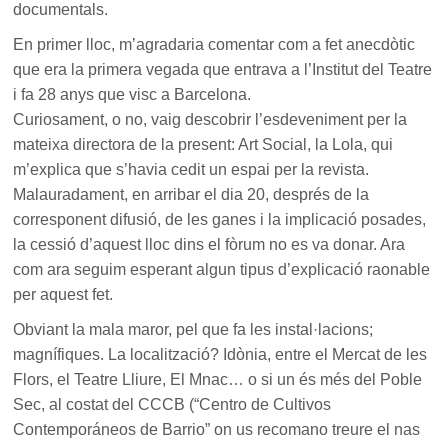
documentals.
En primer lloc, m’agradaria comentar com a fet anecdòtic
que era la primera vegada que entrava a l’Institut del Teatre
i fa 28 anys que visc a Barcelona.
Curiosament, o no, vaig descobrir l’esdeveniment per la
mateixa directora de la present: Art Social, la Lola, qui
m’explica que s’havia cedit un espai per la revista.
Malauradament, en arribar el dia 20, després de la
corresponent difusió, de les ganes i la implicació posades,
la cessió d’aquest lloc dins el fòrum no es va donar. Ara
com ara seguim esperant algun tipus d’explicació raonable
per aquest fet.
Obviant la mala maror, pel que fa les instal·lacions;
magnífiques. La localització? Idònia, entre el Mercat de les
Flors, el Teatre Lliure, El Mnac… o si un és més del Poble
Sec, al costat del CCCB (“Centro de Cultivos
Contemporáneos de Barrio” on us recomano treure el nas