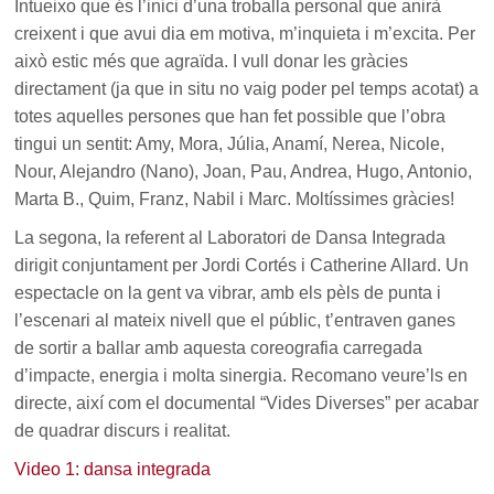
Intueixo que és l’inici d’una troballa personal que anirà
creixent i que avui dia em motiva, m’inquieta i m’excita. Per
això estic més que agraïda. I vull donar les gràcies
directament (ja que in situ no vaig poder pel temps acotat) a
totes aquelles persones que han fet possible que l’obra
tingui un sentit: Amy, Mora, Júlia, Anamí, Nerea, Nicole,
Nour, Alejandro (Nano), Joan, Pau, Andrea, Hugo, Antonio,
Marta B., Quim, Franz, Nabil i Marc. Moltíssimes gràcies!
La segona, la referent al Laboratori de Dansa Integrada
dirigit conjuntament per Jordi Cortés i Catherine Allard. Un
espectacle on la gent va vibrar, amb els pèls de punta i
l’escenari al mateix nivell que el públic, t’entraven ganes
de sortir a ballar amb aquesta coreografia carregada
d’impacte, energia i molta sinergia. Recomano veure’ls en
directe, així com el documental “Vides Diverses” per acabar
de quadrar discurs i realitat.
Video 1: dansa integrada