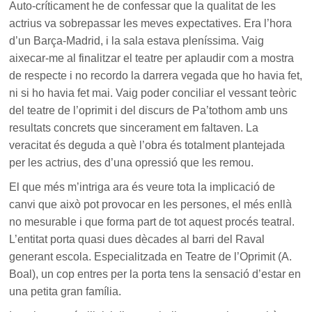
Auto-críticament he de confessar que la qualitat de les
actrius va sobrepassar les meves expectatives. Era l’hora
d’un Barça-Madrid, i la sala estava pleníssima. Vaig
aixecar-me al finalitzar el teatre per aplaudir com a mostra
de respecte i no recordo la darrera vegada que ho havia fet,
ni si ho havia fet mai. Vaig poder conciliar el vessant teòric
del teatre de l’oprimit i del discurs de Pa’tothom amb uns
resultats concrets que sincerament em faltaven. La
veracitat és deguda a què l’obra és totalment plantejada
per les actrius, des d’una opressió que les remou.
El que més m’intriga ara és veure tota la implicació de
canvi que això pot provocar en les persones, el més enllà
no mesurable i que forma part de tot aquest procés teatral.
L’entitat porta quasi dues dècades al barri del Raval
generant escola. Especialitzada en Teatre de l’Oprimit (A.
Boal), un cop entres per la porta tens la sensació d’estar en
una petita gran família.