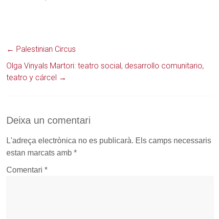
amic
(S'obre
en
una
nova
finestra)
←
Palestinian Circus
Olga Vinyals Martori: teatro social, desarrollo comunitario,
teatro y cárcel
→
Deixa un comentari
L'adreça electrònica no es publicarà.
Els camps necessaris
estan marcats amb
*
Comentari
*