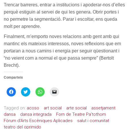
Trencar barreres, entrar a institucions i apoderar-nos d’elles
perquè estiguin al servei de qui les genera. Obrir portes i
no permetre la segmentació. Parar i escoltar, ens queda
molt per aprendre.
Finalment, m’emporto noves relacions amb gent amb qui
mantinc els mateixos interessos, noves reflexions que em
portaran a nous camins i energia per seguir qüestionant i
“no veient com a normal el que passa sempre” (Bertolt
Brecht).
Comparteix
Feu
Feu
Feu
Feu
clic
clic
clic
clic
per
per
per
per
compartir
compartir
compartir
enviar
al
al
al
un
Tagged on:
acoso
art social
arte social
assetjament
Facebook
Twitter
WhatsApp
enllaç
(S'obre
(S'obre
(S'obre
per
dansa
dansa integrada
Forn de Teatre Pa'tothom
en
en
en
correu
Fòrum d'Arts Escèniques Aplicades
salut i comunitat
una
una
una
electrònic
nova
nova
nova
a
teatro del oprimido
finestra)
finestra)
finestra)
un