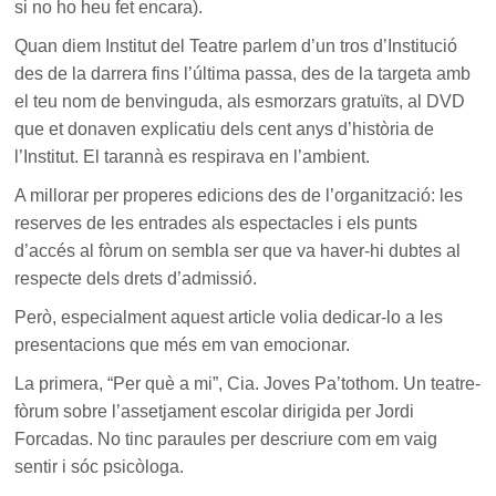
si no ho heu fet encara).
Quan diem Institut del Teatre parlem d’un tros d’Institució
des de la darrera fins l’última passa, des de la targeta amb
el teu nom de benvinguda, als esmorzars gratuïts, al DVD
que et donaven explicatiu dels cent anys d’història de
l’Institut. El tarannà es respirava en l’ambient.
A millorar per properes edicions des de l’organització: les
reserves de les entrades als espectacles i els punts
d’accés al fòrum on sembla ser que va haver-hi dubtes al
respecte dels drets d’admissió.
Però, especialment aquest article volia dedicar-lo a les
presentacions que més em van emocionar.
La primera, “Per què a mi”, Cia. Joves Pa’tothom. Un teatre-
fòrum sobre l’assetjament escolar dirigida per Jordi
Forcadas. No tinc paraules per descriure com em vaig
sentir i sóc psicòloga.