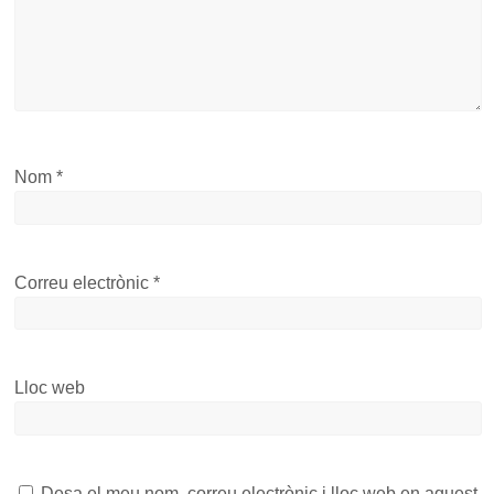
Nom
*
Correu electrònic
*
Lloc web
Desa el meu nom, correu electrònic i lloc web en aquest