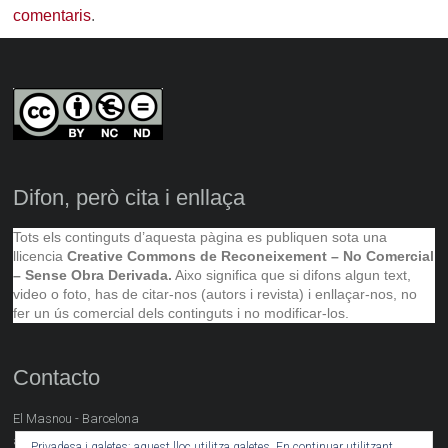
comentaris
.
Difon, però cita i enllaça
Tots els continguts d’aquesta pàgina es publiquen sota una
llicencia
Creative Commons de Reconeixement – No Comercial
– Sense Obra Derivada.
Aixo significa que si difons algun text,
video o foto, has de citar-nos (autors i revista) i enllaçar-nos, no
fer un ús comercial dels continguts i no modificar-los.
Contacto
El Masnou - Barcelona
artsocial@neret.cat
Privadesa i galetes: aquest lloc utilitza galetes. En continuar utilitzant