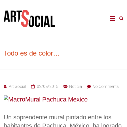
Skip
to
La revista de les arts en els àmbits
Arte Social
content
comunitari, terapèutic i d'integració
social
Todo es de color…
Art Social
02/08/2015
Noticia
No Comments
Un soprendente mural pintado entre los
habitantes de Pachuca, México, ha logrado