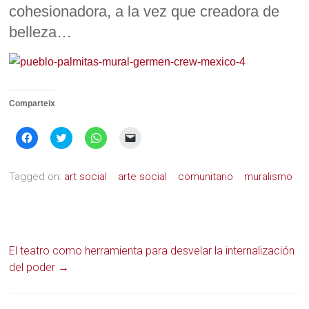
cohesionadora, a la vez que creadora de
belleza…
Comparteix
Feu
Feu
Feu
Feu
clic
clic
clic
clic
per
per
per
per
compartir
compartir
compartir
enviar
al
al
al
un
Tagged on:
art social
arte social
comunitario
muralismo
Facebook
Twitter
WhatsApp
enllaç
(S'obre
(S'obre
(S'obre
per
en
en
en
correu
una
una
una
electrònic
nova
nova
nova
a
finestra)
finestra)
finestra)
un
amic
(S'obre
El teatro como herramienta para desvelar la internalización
en
una
del poder
→
nova
finestra)