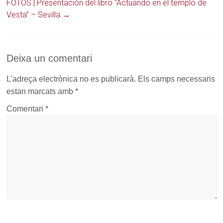
FOTOS | Presentación del libro “Actuando en el templo de
finestra)
Vesta” – Sevilla
→
Deixa un comentari
L'adreça electrònica no es publicarà.
Els camps necessaris
estan marcats amb
*
Comentari
*