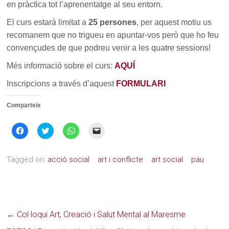
en pràctica tot l’aprenentatge al seu entorn.
El curs estarà limitat a
25 persones
, per aquest motiu us
recomanem que no trigueu en apuntar-vos però que ho feu
convençudes de que podreu venir a les quatre sessions!
Més informació sobre el curs:
AQUÍ
Inscripcions a través d’aquest
FORMULARI
Comparteix
Feu
Feu
Feu
Feu
clic
clic
clic
clic
per
per
per
per
compartir
compartir
compartir
enviar
al
al
al
un
Tagged on:
acció social
art i conflicte
art social
pau
Facebook
Twitter
WhatsApp
enllaç
(S'obre
(S'obre
(S'obre
per
en
en
en
correu
una
una
una
electrònic
nova
nova
nova
a
finestra)
finestra)
finestra)
un
amic
(S'obre
←
Col·loqui Art, Creació i Salut Mental al Maresme
en
una
nova