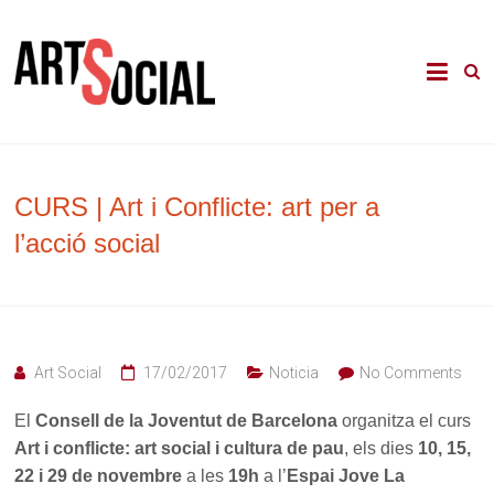
Skip
to
La revista de les arts en els àmbits
Arte Social
content
comunitari, terapèutic i d'integració
social
CURS | Art i Conflicte: art per a
l’acció social
Art Social
17/02/2017
Noticia
No Comments
El
Consell de la Joventut de Barcelona
organitza el curs
Art i conflicte: art social i cultura de pau
, els dies
10, 15,
22 i 29 de novembre
a les
19h
a l’
Espai Jove La