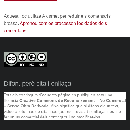
Aquest lloc utilitza Akismet per reduir els comentaris
brossa.
Apreneu com es processen les dades dels
comentaris
.
Difon, però cita i enllaça
Tots els continguts d’aquesta pàgina es publiquen sota una
llicencia
Creative Commons de Reconeixement – No Comercial
– Sense Obra Derivada.
Aixo significa que si difons algun text,
video o foto, has de citar-nos (autors i revista) i enllaçar-nos, no
fer un ús comercial dels continguts i no modificar-los.