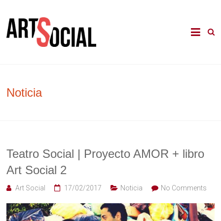
Skip
to
La revista de les arts en els àmbits
Arte Social
content
comunitari, terapèutic i d'integració
social
Noticia
Teatro Social | Proyecto AMOR + libro
Art Social 2
Art Social
17/02/2017
Noticia
No Comments